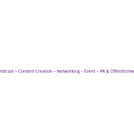
viduelle Kreative Lös
 ein bisschen Kre
Podcast – Content Creation – Networking – Event – PR & Öffentlichke
Derzeit sind alle Aufträge vergeben