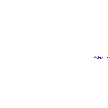
Indi
Lust auf
Video – 