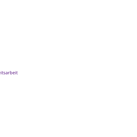
ungen
ativität?
itsarbeit